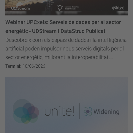
Webinar UPCxels: Serveis de dades per al sector
energètic - UDStream i DataStruc Publicat
Descobreix com els espais de dades i la intel·ligència
artificial poden impulsar nous serveis digitals per al
sector energètic, millorant la interoperabilitat,
l’eficiència i la presa de decisions en...
Termini:
10/06/2026