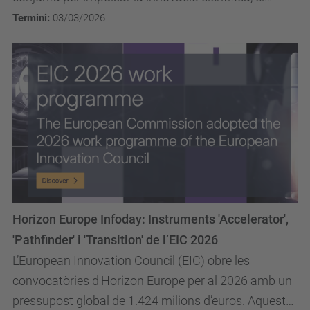
talent i les deep tech startups.
Termini:
03/03/2026
Horizon Europe Infoday: Instruments 'Accelerator',
'Pathfinder' i 'Transition' de l’EIC 2026
L’European Innovation Council (EIC) obre les
convocatòries d'Horizon Europe per al 2026 amb un
pressupost global de 1.424 milions d’euros. Aquesta