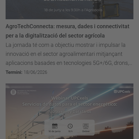
AgroTechConnecta: mesura, dades i connectivitat
per a la digitalització del sector agrícola
La jornada té com a objectiu mostrar i impulsar la
innovació en el sector agroalimentari mitjançant
aplicacions basades en tecnologies 5G+/6G, drons,
sensors, satèl·lits, dades i intel·ligència...
Termini:
18/06/2026