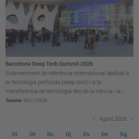
Barcelona Deep Tech Summit 2026
Esdeveniment de referència internacional dedicat a
la tecnologia profunda (deep tech) i a la
transferència de tecnologia des de la ciència i la
universitat cap al mercat. Reuneix spin-offs,...
Termini:
05/11/2026
Agost 2026
Dl
Dt
Dc
Dj
Dv
Ds
Dg