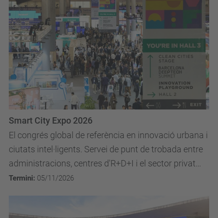
Smart City Expo 2026
El congrés global de referència en innovació urbana i
ciutats intel·ligents. Servei de punt de trobada entre
administracions, centres d'R+D+I i el sector privat
per presentar tecnologies i solucions...
Termini:
05/11/2026