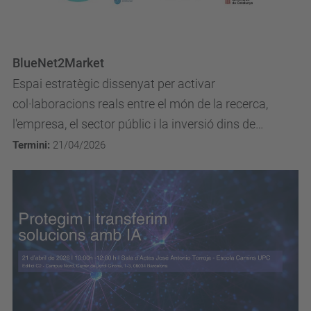
BlueNet2Market
Espai estratègic dissenyat per activar
col·laboracions reals entre el món de la recerca,
l'empresa, el sector públic i la inversió dins de
l'ecosistema de l'economia blava a Catalunya.
Termini:
21/04/2026