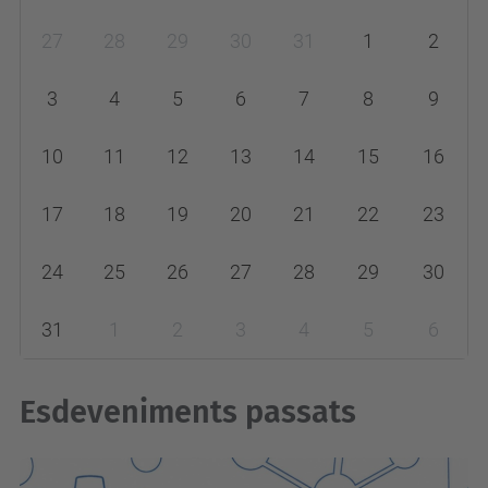
m
27
28
29
30
31
1
2
o
n
3
4
5
6
7
8
9
t
h
10
11
12
13
14
15
16
-
17
18
19
20
21
22
23
8
24
25
26
27
28
29
30
31
1
2
3
4
5
6
Esdeveniments passats