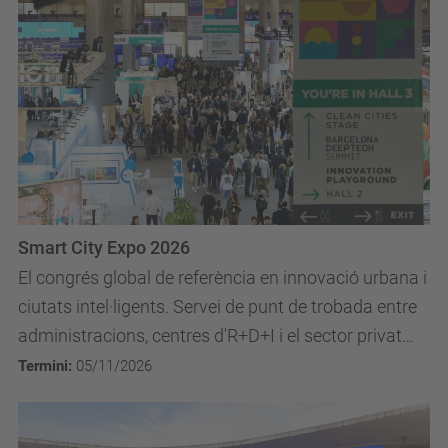
Smart City Expo 2026
El congrés global de referència en innovació urbana i
ciutats intel·ligents. Servei de punt de trobada entre
administracions, centres d'R+D+I i el sector privat
per presentar tecnologies i solucions...
Termini:
05/11/2026