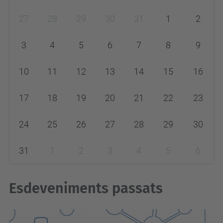
m
27
28
29
30
31
1
2
o
n
3
4
5
6
7
8
9
t
h
10
11
12
13
14
15
16
-
17
18
19
20
21
22
23
8
24
25
26
27
28
29
30
31
1
2
3
4
5
6
Esdeveniments passats