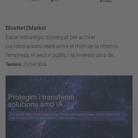
BlueNet2Market
Espai estratègic dissenyat per activar
col·laboracions reals entre el món de la recerca,
l'empresa, el sector públic i la inversió dins de
l'ecosistema de l'economia blava a Catalunya.
Termini:
21/04/2026