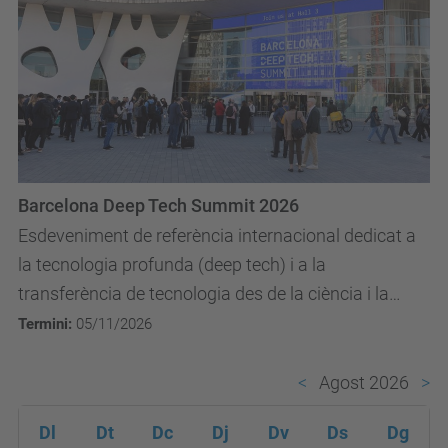
Barcelona Deep Tech Summit 2026
Esdeveniment de referència internacional dedicat a
la tecnologia profunda (deep tech) i a la
transferència de tecnologia des de la ciència i la
universitat cap al mercat. Reuneix spin-offs,...
Termini:
05/11/2026
Agost 2026
Dl
Dt
Dc
Dj
Dv
Ds
Dg