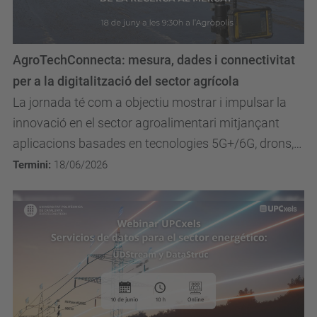
AgroTechConnecta: mesura, dades i connectivitat
per a la digitalització del sector agrícola
La jornada té com a objectiu mostrar i impulsar la
innovació en el sector agroalimentari mitjançant
aplicacions basades en tecnologies 5G+/6G, drons,
sensors, satèl·lits, dades i intel·ligència...
Termini:
18/06/2026