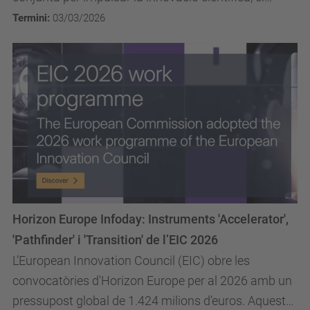
talent i les deep tech startups.
Termini:
03/03/2026
Horizon Europe Infoday: Instruments 'Accelerator',
'Pathfinder' i 'Transition' de l’EIC 2026
L’European Innovation Council (EIC) obre les
convocatòries d'Horizon Europe per al 2026 amb un
pressupost global de 1.424 milions d’euros. Aquesta