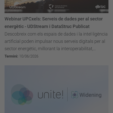
Webinar UPCxels: Serveis de dades per al sector
energètic - UDStream i DataStruc Publicat
Descobreix com els espais de dades i la intel·ligència
artificial poden impulsar nous serveis digitals per al
sector energètic, millorant la interoperabilitat,
l’eficiència i la presa de decisions en...
Termini:
10/06/2026