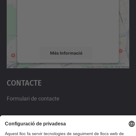
servei Google Maps!
Utilitzem un servei de tercers per incrustar
contingut del mapa que pugui recollir dades
sobre la vostra activitat. Reviseu-ne els
detalls i accepteu el servei per veure el
mapa.
Més Informació
Accepta
Contacte
powered by
Usercentrics Consent
Management Platform
Formulari de contacte
Llista Xarxes Socials