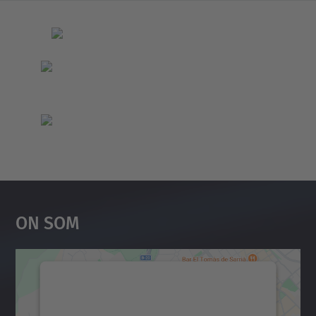
On Som
Necessitem el vostre
consentiment per carregar el