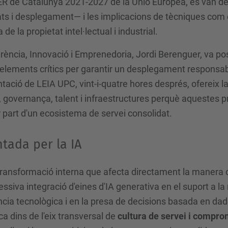
 de Catalunya 2021-2027 de la Unió Europea, es van deb
tats i desplegament— i les implicacions de tècniques com
 de la propietat intel·lectual i industrial.
erència, Innovació i Emprenedoria, Jordi Berenguer, va p
 elements crítics per garantir un desplegament responsabl
tació de LEIA UPC, vint-i-quatre hores després, ofereix l
, governança, talent i infraestructures perquè aquestes p
r part d'un ecosistema de servei consolidat.
tada per la IA
ransformació interna que afecta directament la manera 
ssiva integració d'eines d'IA generativa en el suport a l
ància tecnològica i en la presa de decisions basada en d
ca dins de l'eix transversal de
cultura de servei i compro