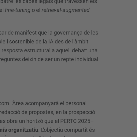
atre les capes legals que travessen els
 el
fine-tuning
o el
retrieval-augmented
osar de manifest que la governança de les
e i sostenible de la IA des de l'àmbit
a resposta estructural a aquell debat: una
reguntes deixin de ser un repte individual
com l'Àrea acompanyarà el personal
a redacció de propostes, en la prospecció
ades obre un horitzó que el PERTC 2025–
mís organitzatiu
. L'objectiu compartit és