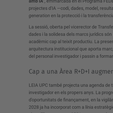
amb IA"
, emmarcada en el Programa FEDER
projectes d'IA —codi, dades, model, resul
generation
en la protecció i la transferència
La sessió, oberta pel vicerector de Transf
dades i la solidesa dels marcs jurídics són
acadèmic cap al teixit productiu. La presen
arquitectura institucional que aporta marc
del personal investigador i passin a forma
Cap a una Àrea R+D+I augmen
LEIA UPC també projecta una agenda de t
investigador en els propers anys. La progre
d'oportunitats de finançament, en la vigil
2028 ja ha incorporat com a línia estratègi