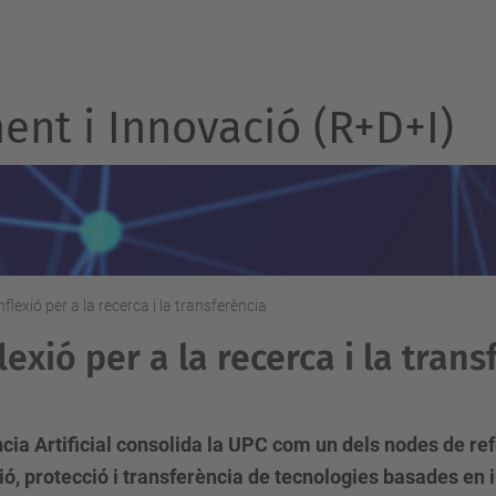
nt i Innovació (R+D+I)
flexió per a la recerca i la transferència
lexió per a la recerca i la trans
ència Artificial consolida la UPC com un dels nodes de r
ó, protecció i transferència de tecnologies basades en i