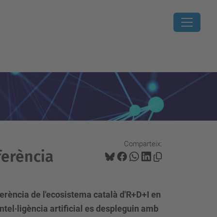
Comparteix:
ferència
eferència de l'ecosistema català d'R+D+I en
ntel·ligència artificial es despleguin amb