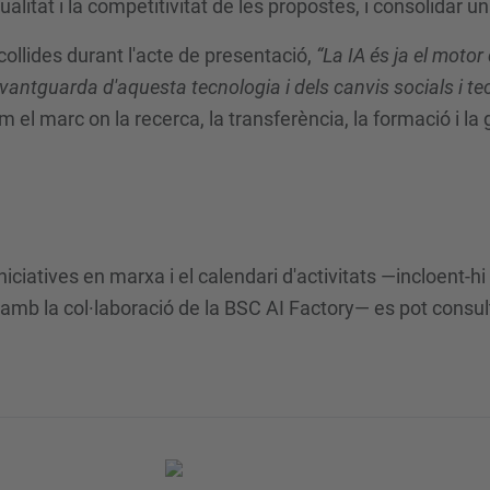
ualitat i la competitivitat de les propostes, i consolidar u
collides durant l'acte de presentació,
“La IA és ja el motor 
l'avantguarda d'aquesta tecnologia i dels canvis socials i t
el marc on la recerca, la transferència, la formació i la 
niciatives en marxa i el calendari d'activitats —incloent-
mb la col·laboració de la BSC AI Factory— es pot consulta