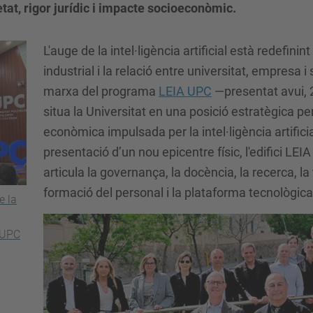
tat, rigor jurídic i impacte socioeconòmic.
L'auge de la intel·ligència artificial està redefini
industrial i la relació entre universitat, empresa 
marxa del programa
LEIA UPC
—presentat avui, 22
situa la Universitat en una posició estratègica per
econòmica impulsada per la intel·ligència artific
presentació d’un nou epicentre físic, l'edifici L
articula la governança, la docència, la recerca, la 
formació del personal i la plataforma tecnològica 
e la
 UPC