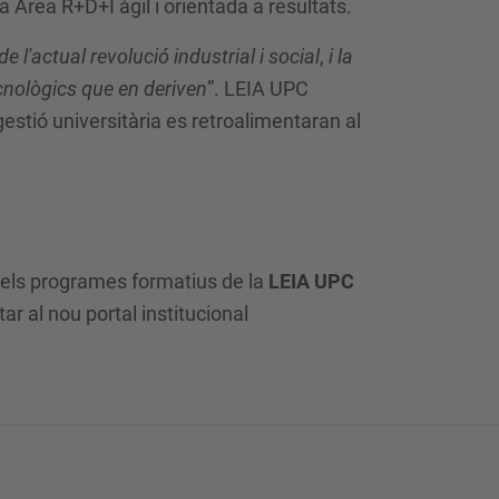
na Àrea R+D+I àgil i orientada a resultats.
de l'actual revolució industrial i social
,
i la
ecnològics que en deriven
”. LEIA UPC
gestió universitària es retroalimentaran al
hi els programes formatius de la
LEIA UPC
r al nou portal institucional