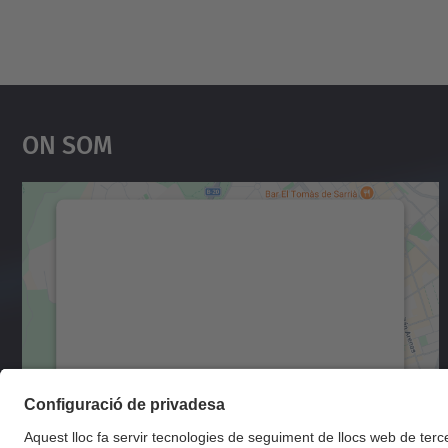
On Som
Necessitem el vostre consentiment
per carregar el servei Google Maps!
Utilitzem un servei de tercers per incrustar
contingut del mapa que pugui recollir dades
sobre la vostra activitat. Reviseu-ne els
detalls i accepteu el servei per veure el mapa.
Més Informació