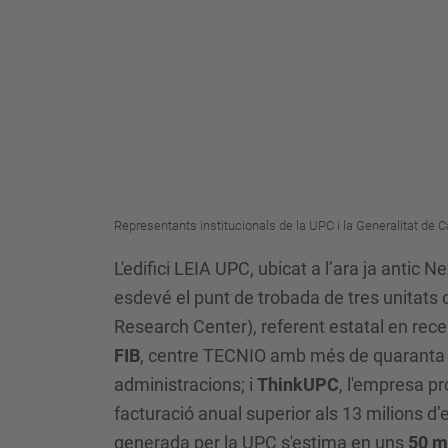
Representants institucionals de la UPC i la Generalitat de
L'edifici LEIA UPC, ubicat a l’ara ja anti
esdevé el punt de trobada de tres unitats cl
Research Center), referent estatal en rece
FIB
, centre TECNIO amb més de quaranta a
administracions; i
ThinkUPC
, l'empresa p
facturació anual superior als 13 milions d’
generada per la UPC s'estima en uns
50 m