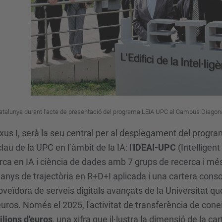
 Catalunya durant l'acte de presentació del programa LEIA UPC al Campus Diagon
c Nexus I, serà la seu central per al desplegament del pro
au de la UPC en l’àmbit de la IA: l'
IDEAI-UPC
(Intelligent
rca en IA i ciència de dades amb 7 grups de recerca i mé
nys de trajectòria en R+D+I aplicada i una cartera cons
roveïdora de serveis digitals avançats de la Universitat 
euros. Només el 2025, l'activitat de transferència de cone
ilions d'euros
, una xifra que il·lustra la dimensió de la 