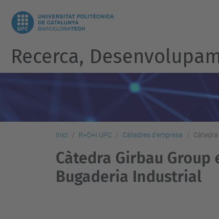
Recerca, Desenvolupame
Inici
R+D+I UPC
Càtedres d'empresa
Càtedra 
Càtedra Girbau Group e
Bugaderia Industrial