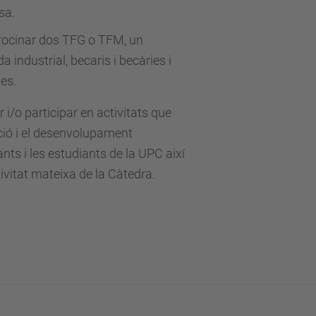
sa.
atrocinar dos TFG o TFM, un
 industrial, becaris i becàries i
es.
 i/o participar en activitats que
ió i el desenvolupament
nts i les estudiants de la UPC així
tivitat mateixa de la Càtedra.