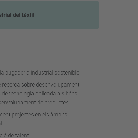
ial del tèxtil
la bugaderia industrial sostenible
 de recerca sobre desenvolupament
s de tecnologia aplicada als béns
desenvolupament de productes.
ment projectes en els àmbits
l.
ció de talent.