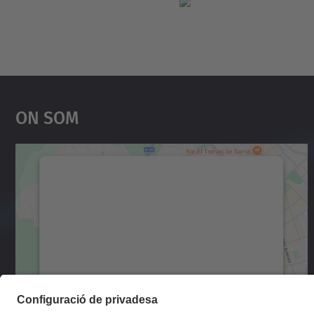
On Som
Necessitem el vostre consentiment
per carregar el servei Google Maps!
Utilitzem un servei de tercers per incrustar
contingut del mapa que pugui recollir dades
sobre la vostra activitat. Reviseu-ne els
detalls i accepteu el servei per veure el mapa.
Més Informació