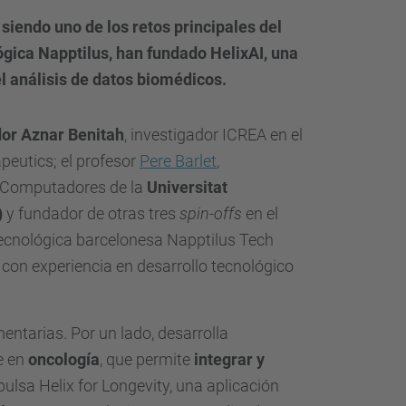
iendo uno de los retos principales del
ógica Napptilus, han fundado HelixAI, una
el análisis de datos biomédicos.
or Aznar Benitah
, investigador ICREA en el
eutics; el profesor
Pere Barlet
,
e Computadores de la
Universitat
)
y fundador de otras tres
spin-offs
en el
 tecnológica barcelonesa Napptilus Tech
 con experiencia en desarrollo tecnológico
ntarias. Por un lado, desarrolla
e en
oncología
, que permite
integrar y
mpulsa Helix for Longevity, una aplicación