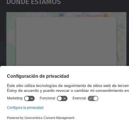
Dónde Estamos
Necesitamos su consentimiento
para cargar el servicio Google Maps.
Utilizamos un servicio de terceros para
incrustar contenido de mapas que puede
recopilar datos sobre su actividad. Le
rogamos que revise los detalles y acepte el
servicio para ver este mapa.
Más información
Aceptar
powered by
Usercentrics Consent
Management Platform
© UPC