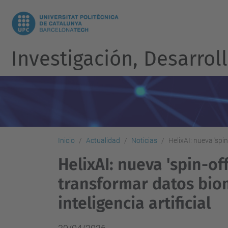
Investigación, Desarroll
Inicio
Actualidad
Noticias
HelixAI: nueva 'spi
HelixAI: nueva 'spin-of
transformar datos bio
inteligencia artificial