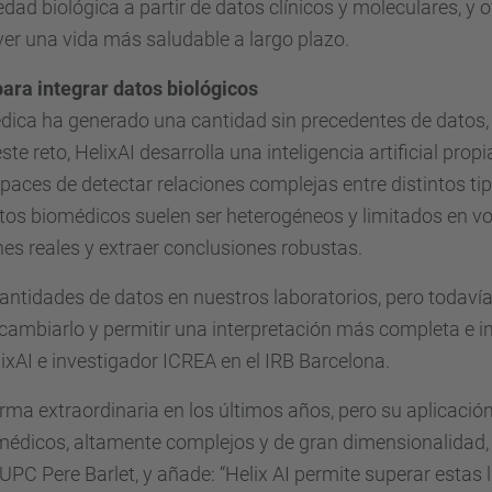
 edad biológica a partir de datos clínicos y moleculares,
ver una vida más saludable a largo plazo.
ara integrar datos biológicos
médica ha generado una cantidad sin precedentes de datos
te reto, HelixAI desarrolla una inteligencia artificial pr
ces de detectar relaciones complejas entre distintos tipo
datos biomédicos suelen ser heterogéneos y limitados en 
es reales y extraer conclusiones robustas.
tidades de datos en nuestros laboratorios, pero todavía
cambiarlo y permitir una interpretación más completa e int
xAI e investigador ICREA en el IRB Barcelona.
forma extraordinaria en los últimos años, pero su aplicació
iomédicos, altamente complejos y de gran dimensionalida
 UPC Pere Barlet, y añade: “Helix AI permite superar estas 