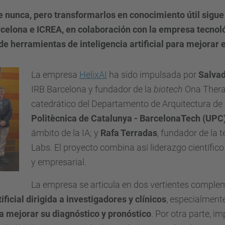
nunca, pero transformarlos en conocimiento útil sigue s
celona e ICREA, ​​en colaboración con la empresa tecnol
 de herramientas de inteligencia artificial para mejorar 
La empresa
HelixAI
ha sido impulsada por
Salvad
IRB Barcelona y fundador de la
biotech
Ona Therap
catedrático del Departamento de Arquitectura d
Politècnica de Catalunya - BarcelonaTech (UPC
ámbito de la IA; y
Rafa Terradas
, fundador de la
Labs. El proyecto combina así liderazgo científico
y empresarial.
La empresa se articula en dos vertientes compleme
ficial dirigida a investigadores y clínicos
, especialment
a mejorar su diagnóstico y pronóstico
. Por otra parte, i