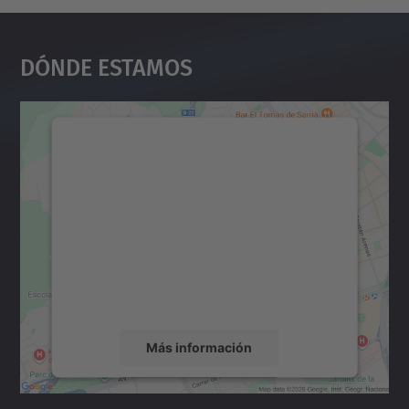
Dónde Estamos
Necesitamos su consentimiento
para cargar el servicio Google
Maps.
Utilizamos un servicio de terceros para
incrustar contenido de mapas que puede
recopilar datos sobre su actividad. Le
rogamos que revise los detalles y acepte el
servicio para ver este mapa.
Más información
Aceptar