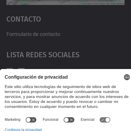
Aceptar
Contacto
powered by
Usercentrics Consent
Management Platform
Formulario de contacto
Lista Redes Sociales
© UPC
Desarrollado con
Mapa del Sitio
Accesibilidad