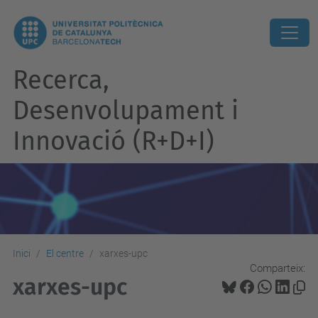
Recerca,
Desenvolupament i
Innovació (R+D+I)
Inici
El centre
xarxes-upc
Comparteix:
xarxes-upc