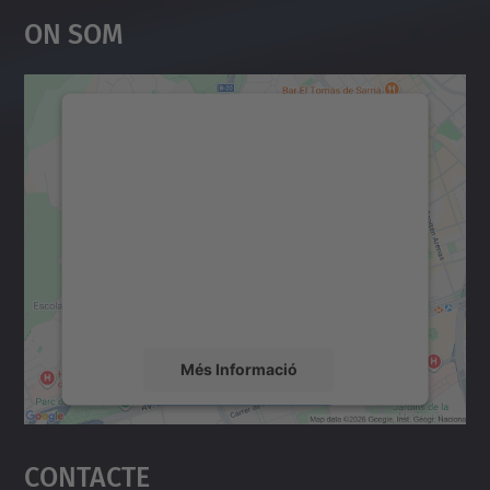
On Som
Necessitem el vostre
consentiment per carregar el
servei Google Maps!
Utilitzem un servei de tercers per incrustar
contingut del mapa que pugui recollir dades
sobre la vostra activitat. Reviseu-ne els
detalls i accepteu el servei per veure el
mapa.
Més Informació
Accepta
Contacte
powered by
Usercentrics Consent
Management Platform