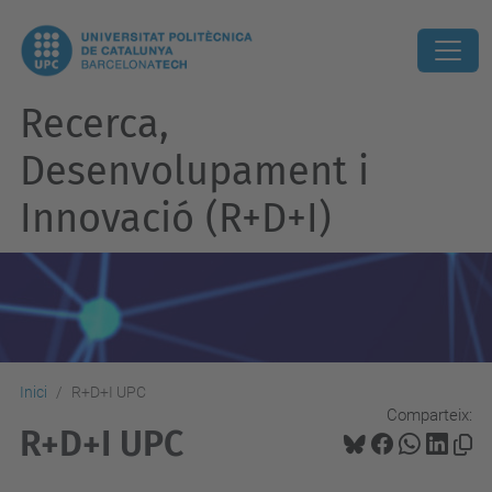
Recerca,
Desenvolupament i
Innovació (R+D+I)
Inici
R+D+I UPC
Comparteix:
R+D+I UPC