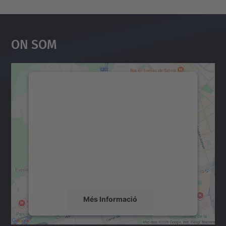
On Som
Necessitem el vostre
consentiment per carregar el
servei Google Maps!
Utilitzem un servei de tercers per incrustar
contingut del mapa que pugui recollir dades
sobre la vostra activitat. Reviseu-ne els
detalls i accepteu el servei per veure el
mapa.
Més Informació
Accepta