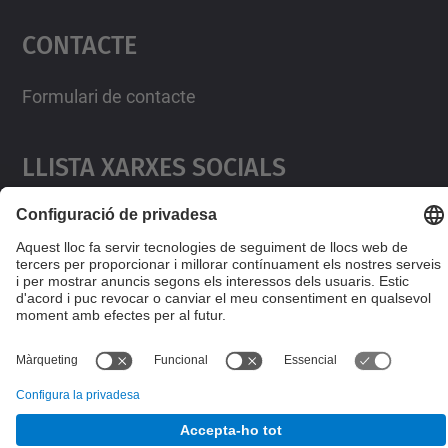
Contacte
powered by
Usercentrics Consent
Management Platform
Formulari de contacte
Llista Xarxes Socials
© UPC
Desenvolupat amb
Mapa del lloc
Accessibilitat
Avís legal
Configuració de privadesa