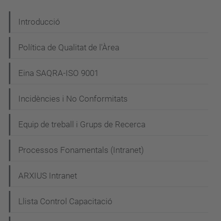
N
Introducció
a
Política de Qualitat de l'Àrea
v
e
Eina SAQRA-ISO 9001
g
Incidències i No Conformitats
a
c
Equip de treball i Grups de Recerca
i
Processos Fonamentals (Intranet)
ó
ARXIUS Intranet
Llista Control Capacitació