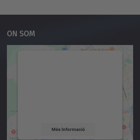
On Som
Necessitem el vostre
consentiment per carregar el
servei Google Maps!
Utilitzem un servei de tercers per incrustar
contingut del mapa que pugui recollir dades
sobre la vostra activitat. Reviseu-ne els
detalls i accepteu el servei per veure el
mapa.
Més Informació