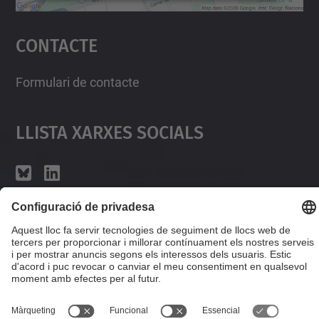
Accepta
Contacte
powered by
Usercentrics Consent
Management Platform
Formulari de contacte
Llista Xarxes Socials
© UPC
Desenvolupat amb
Mapa del lloc
Accessibilitat