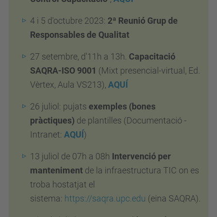
4 i 5 d'octubre 2023:
2ª Reunió Grup de
Responsables de Qualitat
27 setembre, d'11h a 13h.
Capacitació
SAQRA
-ISO 9001
(Mixt presencial-virtual, Ed.
Vèrtex, Aula VS213),
AQUÍ
26 juliol: pujats
exemples (bones
pràctiques)
de plantilles (Documentació -
Intranet:
AQUÍ
)
13 juliol de 07h a 08h
Intervenció per
manteniment
de la infraestructura TIC on es
troba hostatjat el
sistema:
https://saqra.upc.edu
(eina SAQRA).