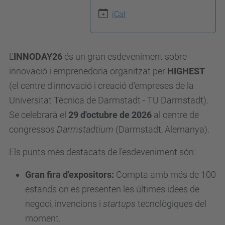
s
iCal
:
/
/
L'
INNODAY26
és un gran esdeveniment sobre
r
innovació i emprenedoria organitzat per
HIGHEST
d
(el centre d'innovació i creació d'empreses de la
i
Universitat Tècnica de Darmstadt - TU Darmstadt).
.
Se celebrarà el
29 d'octubre de 2026
al centre de
u
congressos
Darmstadtium
(Darmstadt, Alemanya).
p
c
Els punts més destacats de l'esdeveniment són:
.
Gran fira d'expositors:
Compta amb més de 100
e
estands on es presenten les últimes idees de
d
negoci, invencions i
startups
tecnològiques del
u
moment.
/