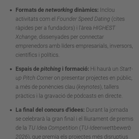
c
Formats de
networking
dinàmics:
Inclou
a
activitats com el
Founder Speed Dating
(cites
/
ràpides per a fundadors) i l'àrea
HIGHEST
a
Xchange
, dissenyades per connectar
c
emprenedors amb líders empresarials, inversors,
t
científics i polítics.
u
Espais de
pitching
i formació:
Hi haurà un
Start-
a
up Pitch Corner
on presentar projectes en públic,
l
a més de ponències clau (
keynotes
), tallers
i
pràctics i la gravació de pòdcasts en directe.
t
a
La final del concurs d'idees:
Durant la jornada
t
se celebrarà la gran final i el lliurament de premis
/
de la
TU Idea Competition
(
TU-Ideenwettbewerb
e
2026
), que premia els projectes més disruptius