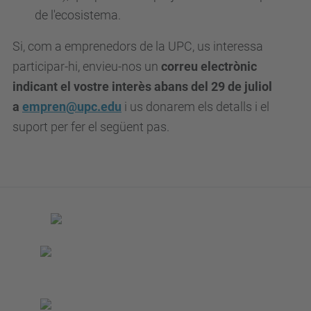
s
de l'ecosistema.
d
Si, com a emprenedors de la UPC,
us interessa
e
participar-hi, envieu-nos un
correu electrònic
v
indicant el vostre interè
s
abans del 29 de juliol
e
a
empren@upc.edu
i us donarem els detalls i el
n
suport per fer el següent pas.
i
m
e
n
t
s
/
i
n
n