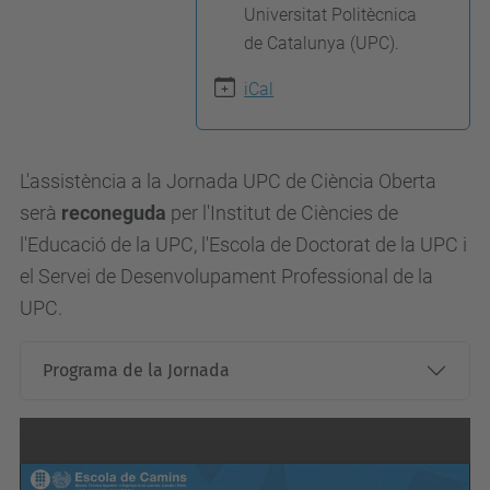
Universitat Politècnica
i
de Catalunya (UPC).
.
iCal
u
p
c
L'assistència a la Jornada UPC de Ciència Oberta
.
serà
reconeguda
per l'Institut de Ciències de
e
l'Educació de la UPC, l'Escola de Doctorat de la UPC i
d
el Servei de Desenvolupament Professional de la
u
UPC.
/
c
Programa de la Jornada
a
/
a
c