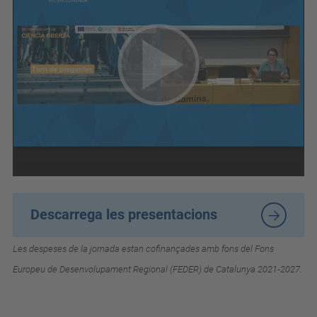
t
u
a
l
i
t
a
t
/
e
Descarrega les presentacions
s
d
Les despeses de la jornada estan cofinançades amb fons del Fons
e
Europeu de Desenvolupament Regional (FEDER) de Catalunya 2021-2027.
v
e