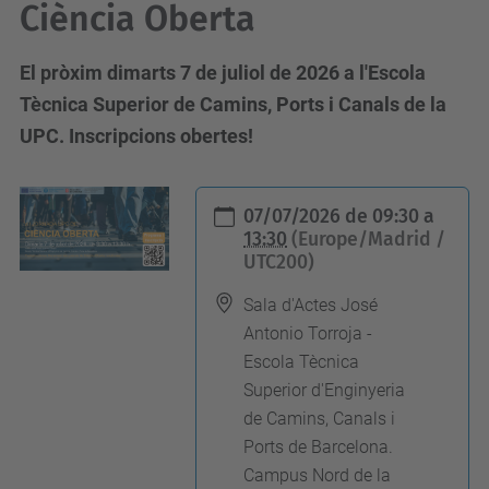
Ciència Oberta
El pròxim dimarts 7 de juliol de 2026 a l'Escola
Tècnica Superior de Camins, Ports i Canals de la
UPC. Inscripcions obertes!
h
07/07/2026
de
09:30
a
t
13:30
(Europe/Madrid /
UTC200)
t
p
Sala d'Actes José
s
Antonio Torroja -
:
Escola Tècnica
/
Superior d'Enginyeria
de Camins, Canals i
/
Ports de Barcelona.
r
Campus Nord de la
d