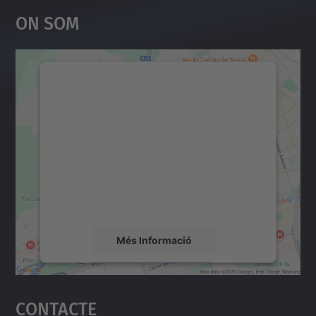
On Som
Necessitem el vostre
consentiment per carregar el
servei Google Maps!
Utilitzem un servei de tercers per incrustar
contingut del mapa que pugui recollir dades
sobre la vostra activitat. Reviseu-ne els
detalls i accepteu el servei per veure el
mapa.
Més Informació
Accepta
Contacte
powered by
Usercentrics Consent