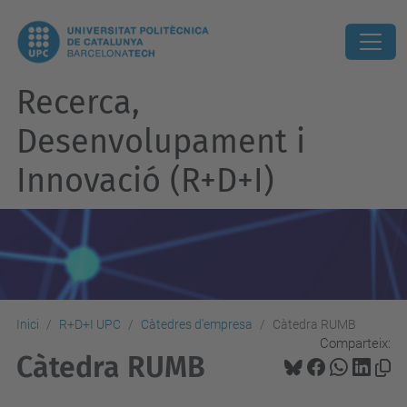
Recerca,
Desenvolupament i
Innovació (R+D+I)
Inici
R+D+I UPC
Càtedres d'empresa
Càtedra RUMB
Comparteix:
Càtedra RUMB