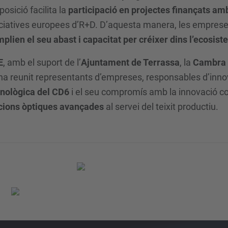
osició facilita la
participació en projectes finançats amb
iniciatives europees d’R+D. D’aquesta manera, les empre
plien el seu abast i capacitat per créixer dins l’ecosis
E
, amb el suport de l’
Ajuntament de Terrassa
, la
Cambra 
 ha reunit representants d’empreses, responsables d’innov
cnològica del CD6
i el seu compromís amb la innovació co
cions òptiques avançades
al servei del teixit productiu.