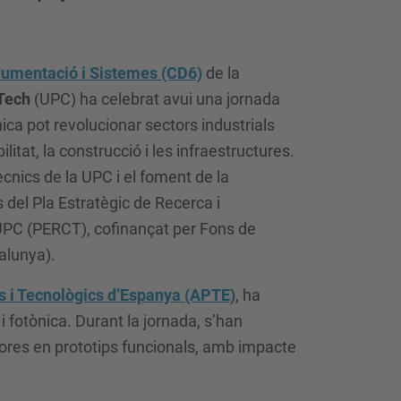
rumentació i Sistemes (CD6)
de la
Tech
(UPC) ha celebrat avui una jornada
nica pot revolucionar sectors industrials
litat, la construcció i les infraestructures.
ècnics de la UPC i el foment de la
s del Pla Estratègic de Recerca i
UPC (PERCT), cofinançat per Fons de
alunya).
cs i Tecnològics d’Espanya (APTE)
, ha
i fotònica. Durant la jornada, s’han
res en prototips funcionals, amb impacte