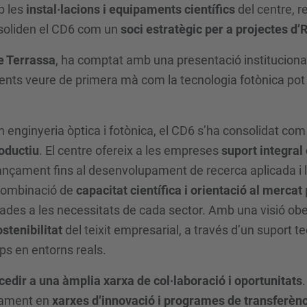
p les
instal·lacions i equipaments científics
del centre, r
nsoliden el CD6 com un
soci estratègic per a projectes d’
 Terrassa
, ha comptat amb una presentació instituciona
ents veure de primera mà com la tecnologia fotònica pot 
 enginyeria òptica i fotònica, el CD6 s’ha consolidat co
oductiu
. El centre ofereix a les empreses
suport integral 
ançament fins al desenvolupament de recerca aplicada i 
 combinació de
capacitat científica i orientació al mercat
ades a les necessitats de cada sector. Amb una visió ober
stenibilitat
del teixit empresarial, a través d’un suport 
tips en entorns reals.
cedir a una àmplia xarxa de col·laboració i oportunitats
ivament en
xarxes d’innovació i programes de transferènc