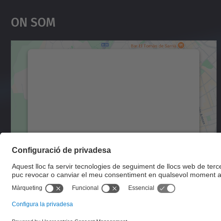
On Som
Necessitem el vostre consentiment
per carregar el servei Google Maps!
Utilitzem un servei de tercers per incrustar
contingut del mapa que pugui recollir dades
sobre la vostra activitat. Reviseu-ne els
detalls i accepteu el servei per veure el mapa.
Més Informació
Accepta
powered by
Usercentrics Consent
Management Platform