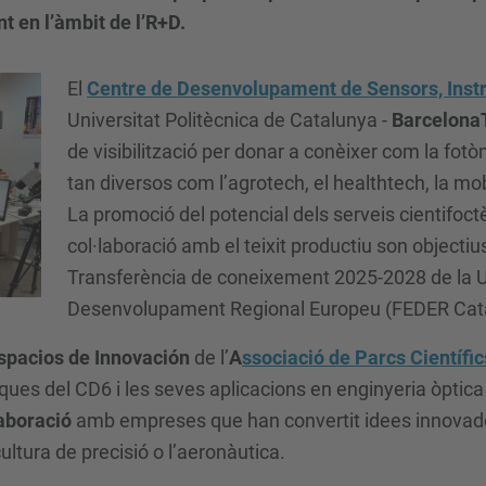
t en l’àmbit de l’R+D.
El
Centre de Desenvolupament de Sensors, Inst
Universitat Politècnica de Catalunya -
Barcelona
de visibilització per donar a conèixer com la fotò
tan diversos com l’agrotech, el healthtech, la mobi
La promoció del potencial dels serveis cientifoct
col·laboració amb el teixit productiu son objectiu
Transferència de coneixement 2025-2028 de la 
Desenvolupament Regional Europeu (FEDER Cat
spacios de Innovación
de l’
A
ssociació de Parcs Científi
ques del CD6 i les seves aplicacions en enginyeria òptica 
laboració
amb empreses que han convertit idees innovado
ultura de precisió o l’aeronàutica.