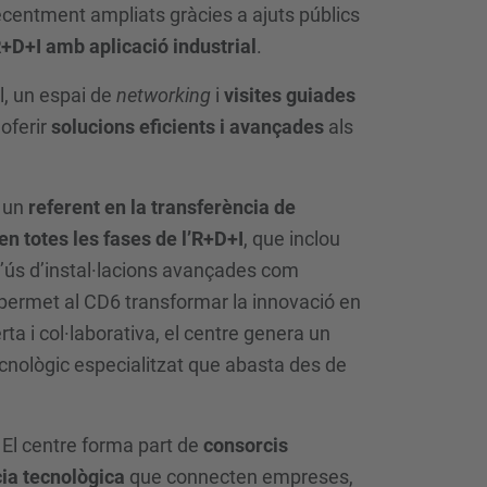
ecentment ampliats gràcies a ajuts públics
R+D+I amb aplicació industrial
.
l, un espai de
networking
i
visites guiades
oferir
solucions eficients i avançades
als
m un
referent en la transferència de
en totes les fases de l’R+D+I
, que inclou
l’ús d’instal·lacions avançades com
permet al CD6 transformar la innovació en
ta i col·laborativa, el centre genera un
tecnològic especialitzat que abasta des de
. El centre forma part de
consorcis
ia tecnològica
que connecten empreses,