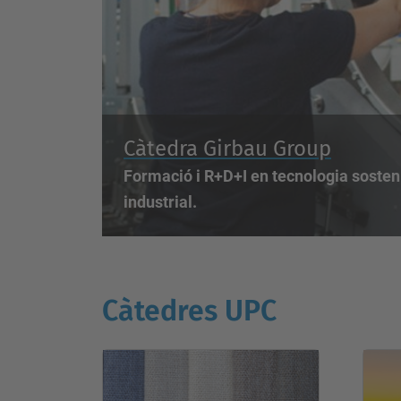
Càtedra Girbau Group
Formació i R+D+I en tecnologia sosten
industrial.
Càtedres UPC