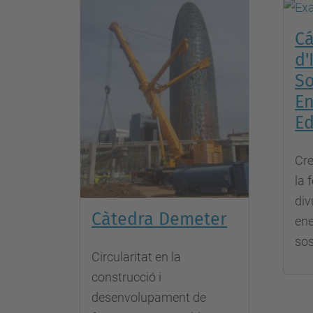
Cá
d'
So
En
Ed
Cre
la 
div
Càtedra Demeter
ene
sos
Circularitat en la
construcció i
desenvolupament de