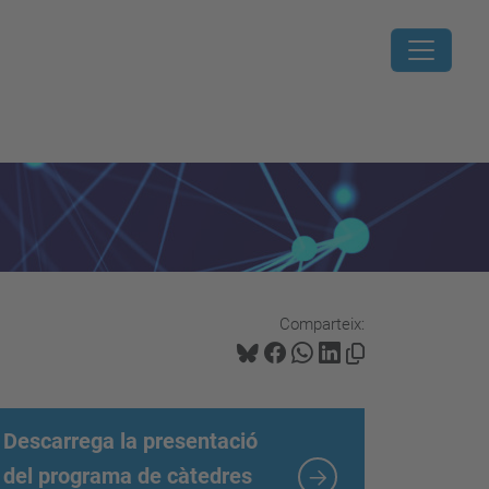
Comparteix:
Descarrega la presentació
del programa de càtedres