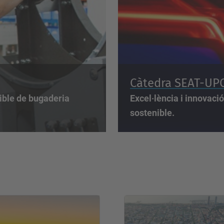
Càtedra SEAT
-UP
ible de bugaderia
Excel·lència i innovaci
sostenible.