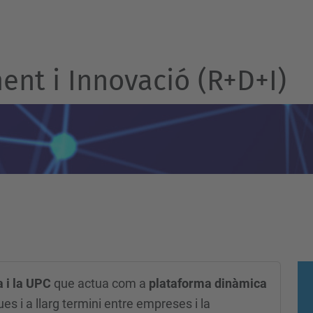
nt i Innovació (R+D+I)
a i la UPC
que actua com a
plataforma dinàmica
s i a llarg termini entre empreses i la