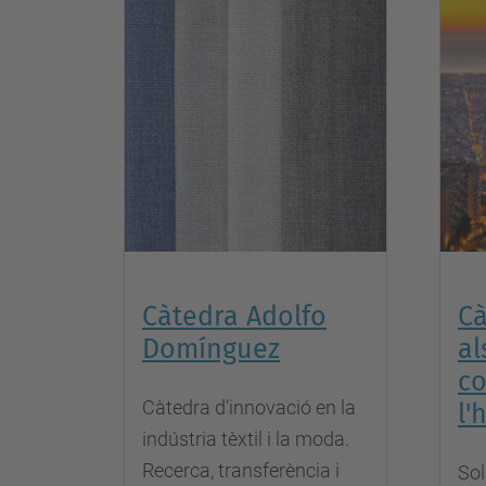
Càtedra Adolfo
Cà
Domínguez
al
c
Càtedra d'innovació en la
l'
indústria tèxtil i la moda.
Recerca, transferència i
Sol