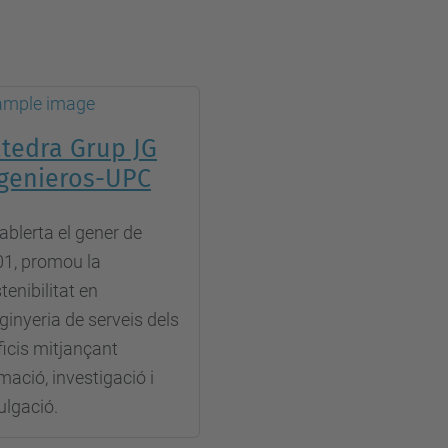
tedra Grup JG
genieros-UPC
ablerta el gener de
1, promou la
tenibilitat en
nginyeria de serveis dels
ficis mitjançant
mació, investigació i
ulgació.