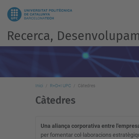
Recerca, Desenvolupame
Inici
R+D+I UPC
Càtedres
Càtedres
Una aliança corporativa entre l'empres
per fomentar col·laboracions estratègique