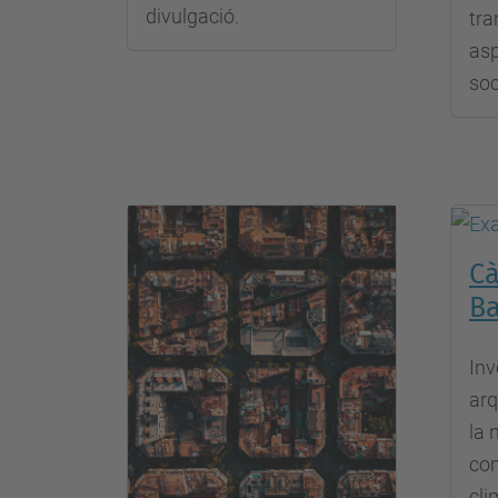
divulgació.
tra
asp
soc
Cà
Ba
Inv
arq
la 
com
cli