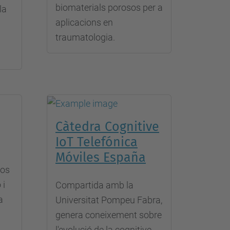
biomaterials porosos per a
la
aplicacions en
traumatologia.
Càtedra Cognitive
IoT Telefónica
Móviles España
los
 i
Compartida amb la
a
Universitat Pompeu Fabra,
genera coneixement sobre
l'evolució de la cognitive