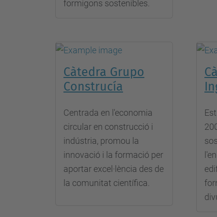
formigons sostenibles.
Càtedra Grupo
Cà
Construcía
In
Centrada en l'economia
Est
circular en construcció i
200
indústria, promou la
sos
innovació i la formació per
l'e
aportar excel·lència des de
edi
la comunitat científica.
for
div