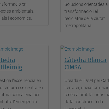
nsformació en
Solucions orientades a 
ectes ambientals,
transformació i el
ials i econòmics.
reciclatge de la ciutat
metropolitana.
tedra
Càtedra Blanca
tlleiroig
CIMSA
estiga l'excel·lència en
Creada el 1999 per Car
uitectura i se centra en
Ferrater, uneix formació
natura com a eina per
recerca amb la indústri
batre l'emergència
de la construcció i la
màtica.
Universitat.