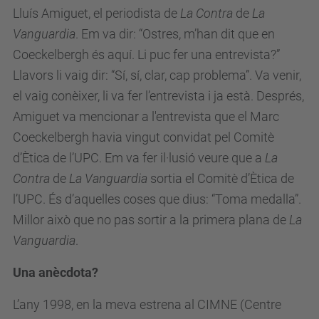
Lluís Amiguet, el periodista de
La Contra
de
La
Vanguardia
. Em va dir: “Ostres, m’han dit que en
Coeckelbergh és aquí. Li puc fer una entrevista?”
Llavors li vaig dir: “Sí, sí, clar, cap problema”. Va venir,
el vaig conèixer, li va fer l’entrevista i ja està. Després,
Amiguet va mencionar a l'entrevista que el Marc
Coeckelbergh havia vingut convidat pel Comitè
d’Ètica de l’UPC. Em va fer il·lusió veure que a
La
Contra
de
La Vanguardia
sortia el Comitè d’Ètica de
l’UPC. És d’aquelles coses que dius: “Toma medalla”.
Millor això que no pas sortir a la primera plana de
La
Vanguardia
.
Una anècdota?
L’any 1998, en la meva estrena al CIMNE (Centre