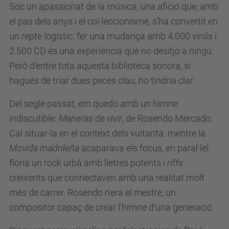
Soc un apassionat de la música, una afició que, amb
el pas dels anys i el col·leccionisme, s’ha convertit en
un repte logístic: fer una mudança amb
4.000 vinils i
2.500 CD és una experiència que no desitjo a ningú.
Però d’entre tota aquesta biblioteca sonora, si
hagués de triar dues peces clau, ho tindria clar.
Del segle passat, em quedo amb un himne
indiscutible:
Maneras de vivir
, de Rosendo Mercado.
Cal situar-la en el context dels vuitanta: mentre la
Movida madrileña
acaparava els focus, en paral·lel
floria un rock urbà amb lletres potents i
riffs
creixents que connectaven amb una realitat molt
més de carrer. Rosendo n'era el mestre, un
compositor capaç de crear l'himne d'una generació.