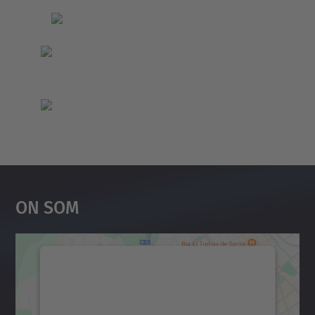
On Som
Necessitem el vostre
consentiment per carregar el
servei Google Maps!