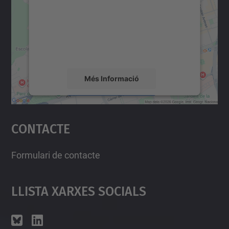
Utilitzem un servei de tercers per incrustar
contingut del mapa que pugui recollir dades
sobre la vostra activitat. Reviseu-ne els
detalls i accepteu el servei per veure el
mapa.
Més Informació
Accepta
Contacte
powered by
Usercentrics Consent
Management Platform
Formulari de contacte
Llista Xarxes Socials