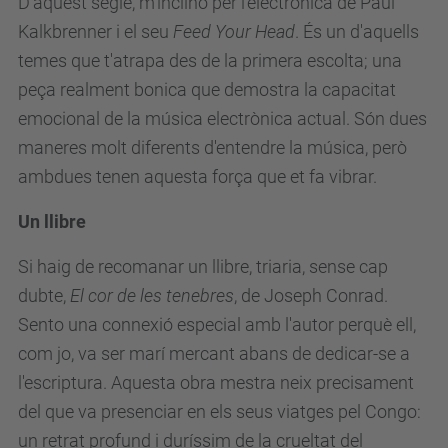
D'aquest segle, m’inclino per l'electrònica de Paul
Kalkbrenner i el seu
Feed Your Head
. És un d'aquells
temes que t'atrapa des de la primera escolta; una
peça realment bonica que demostra la capacitat
emocional de la música electrònica actual. Són dues
maneres molt diferents d'entendre la música, però
ambdues tenen aquesta força que et fa vibrar.
Un llibre
Si haig de recomanar un llibre, triaria, sense cap
dubte,
El cor de les tenebres
, de Joseph Conrad.
Sento una connexió especial amb l'autor perquè ell,
com jo, va ser marí mercant abans de dedicar-se a
l'escriptura. Aquesta obra mestra neix precisament
del que va presenciar en els seus viatges pel Congo:
un retrat profund i duríssim de la crueltat del