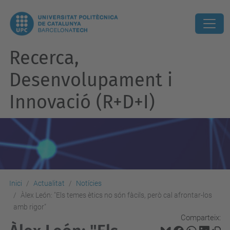
Recerca,
Desenvolupament i
Innovació (R+D+I)
Inici
Actualitat
Notícies
Àlex León: "Els temes ètics no són fàcils, però cal afrontar-los
amb rigor"
Comparteix: